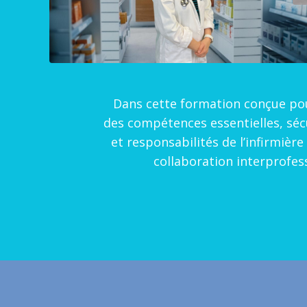
Dans cette formation conçue pou
des compétences essentielles, sécu
et responsabilités de l’infirmièr
collaboration interprofes