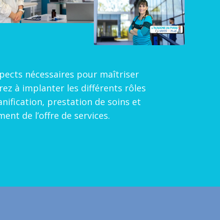
pects nécessaires pour maîtriser
ez à implanter les différents rôles
nification, prestation de soins et
nt de l’offre de services.